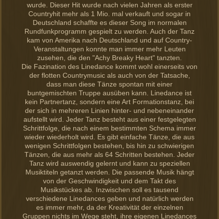
wurde. Dieser Hit wurde nach vielen Jahren als erster
Countryhit mehr als 1 Mio. mal verkauft und sogar in
Deutschland schaffte es dieser Song im normalen
Rundfunkprogramm gespielt zu werden. Auch der Tanz
kam von Amerika nach Deutschland und auf Country-
Veranstaltungen konnte man immer mehr Leuten
zusehen, die den "Achy Breaky Heart" tanzten.
Die Fazination des Linedance kommt wohl einerseits von
der flotten Countrymusic als auch von der Tatsache,
dass man diese Tänze spontan mit einer
buntgemischten Truppe ausüben kann. Linedance ist
kein Partnertanz, sondern eine Art Formationstanz, bei
der sich in mehreren Linien hinter- und nebeneinander
aufstellt wird. Jeder Tanz besteht aus einer festgelegten
Schrittfolge, die nach einem bestimmten Schema immer
wieder wiederholt wird. Es gibt einfache Tänze, die aus
wenigen Schrittfolgen bestehen, bis hin zu schwierigen
Tänzen, die aus mehr als 64 Schritten bestehen. Jeder
Tanz wird auswendig gelernt und kann zu speziellen
Musiktiteln getanzt werden. Die passende Musik hängt
von der Geschwindigkeit und dem Takt des
Musikstückes ab. Inzwischen soll es tausend
verschiedene Linedances geben und natürlich werden
es immer mehr, da der Kreativität der einzelnen
Gruppen nichts im Wege steht, ihre eigenen Linedances