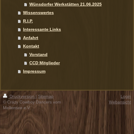
Wünsdorfer Werkstätten 21.06.2025
Wissenswertes
R.I.P.
Interessante Links
Anfahrt
Kontakt
Vorstand
CCD Mitglieder
Impressum
Druckversion
|
Sitemap
Login
© Crazy Cowboy Dancers vom
Webansicht
Mellensee e.V.